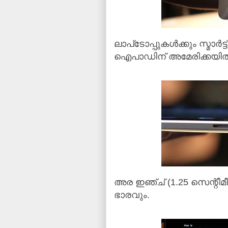
ലാപ്‌ടോപ്പുകള്‍ക്കും സ്മാര
ഐപാഡിന് അമേരിക്കയില്‍
അര ഇഞ്ച് (1.25 സെന്റീമീ
ഭാരവും.