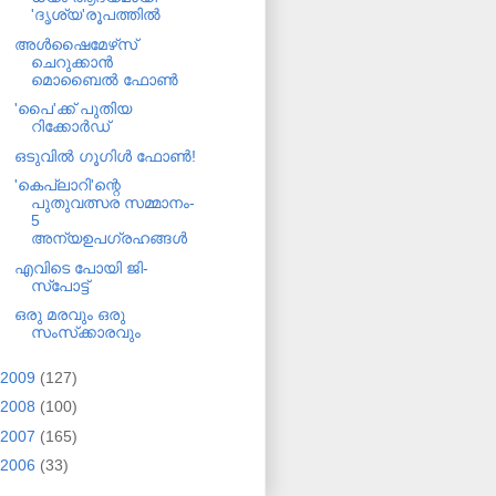
'ദൃശ്യ'രൂപത്തില്‍
അള്‍ഷൈമേഴ്‌സ്
ചെറുക്കാന്‍
മൊബൈല്‍ ഫോണ്‍
'പൈ'ക്ക് പുതിയ
റിക്കോര്‍ഡ്
ഒടുവില്‍ ഗൂഗിള്‍ ഫോണ്‍!
'കെപ്ലാറി'ന്റെ
പുതുവത്സര സമ്മാനം-
5
അന്യഉപഗ്രഹങ്ങള്‍
എവിടെ പോയി ജി-
സ്‌പോട്ട്
ഒരു മരവും ഒരു
സംസ്‌ക്കാരവും
2009
(127)
2008
(100)
2007
(165)
2006
(33)