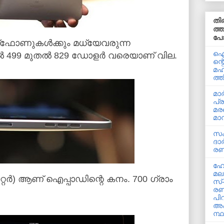
തി
ത്ത
പോസ
്‍ട്ട്‌ഫോണുകള്‍ക്കും മധ്യേവരുന്ന
ഐന
 499 മുതല്‍ 829 ഡോളര്‍ വരെയാണ് വില.
ന്റ
മഹ
ത്ത
മാര
പ്
മര
മാന
സം
ദാര
രണ്
ഹോ
മല
റ്റര്‍) ആണ് ഐപ്പാഡിന്റെ കനം. 700 ഗ്രാം
സ്
രണ
പിറ
അപ
ന്ഥ