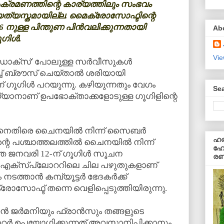
്രമണത്തിന്റെ കാര്യത്തിലും സംഭവം
യത്യസ്തമായില്ല. മൈക്രോസോഫ്ടിന്റെ
‍-6 നുള്ള പിന്തുണ പിന്‍വലിക്കുന്നതായി
Ab
ഗിള്‍.
Vie
ള്‍ ഡോക്‌സ്' പോലുള്ള സര്‍വീസുകള്‍
ച് ബ്രൗസ് ചെയ്താല്‍ ശരിയായി
ന് ഗൂഗിള്‍ പറയുന്നു. കഴിയുന്നതും വേഗം
Sea
്യാനാണ് ഉപഭോക്താക്കളോടുള്ള ഗൂഗിളിന്റെ
ിനെതിരെ ചൈനയില്‍ നിന്ന് സൈബര്‍
ഹര
 പശ്ചാത്തലത്തില്‍ ചൈനയില്‍ നിന്ന്
ഹോ
ഞ്ഞ ജനവരി 12-ന് ഗൂഗിള്‍ സൂചന
രണ
െറ്റ് എക്‌സ്‌പ്ലോററിലെ ചില പഴുതുകളാണ്
ാന്‍ കമ്പ്യൂട്ടര്‍ ഭേദകര്‍ക്ക്
ോഫ്ട് തന്നെ വെളിപ്പെടുത്തിയിരുന്നു.
ന്‍ ജര്‍മനിയും ഫ്രാന്‍സും തങ്ങളുടെ
റര്‍ ഉപയോഗിക്കുന്നത് അവസാനിപ്പിക്കാനും,