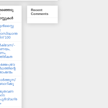
രഞ്ഞെടു
Recent
Comments
്റ്റുകള്‍
്‍സ്റ്റൈ
െ
ാസിദ്ധാന്ത
ിന് 100
്‍ക്വേസ് -
രണയം,
ണം,
്ത്രികത
ക്ഷേപവേ
്‍ഥത്തിന്റെ
ടാംജന്മം
ര്‍ത്തൂസ്
ബാറിക്കൂ
-
്ടുതവണ
ന്ന
ൂര്‍വ്വഗ്ര
ം