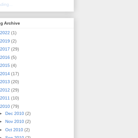
ding...
g Archive
2022
(1)
2019
(2)
2017
(29)
2016
(5)
2015
(4)
2014
(17)
2013
(20)
2012
(29)
2011
(10)
2010
(79)
►
Dec 2010
(2)
►
Nov 2010
(2)
►
Oct 2010
(2)
►
Sep 2010
(2)