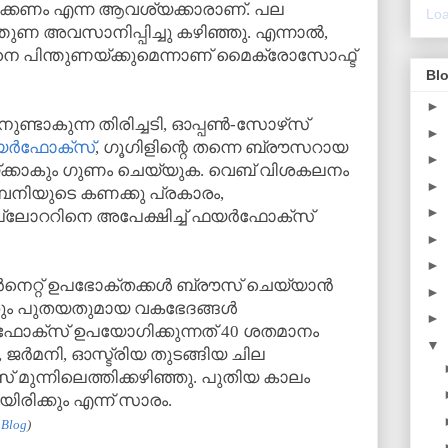
ഷിക്കണം എന്ന ആവശ്യക്കാരാണ്. പല
Loa
തുണ അവസാനിപ്പിച്ചു കഴിഞ്ഞു. എന്നാല്‍,
നെ പിന്തുണയ്ക്കുമെന്നാണ് മൈക്രോസോഫ്ട്
Blo
►
ിനുണ്ടാകുന്ന തിരിച്ചടി, ഓപ്പണ്‍-സോഴ്‌സ്
►
്‍ഫോക്‌സ്
, ഗൂഗിളിന്റെ തന്നെ ബ്രൗസറായ
►
്കാകും ഗുണം ചെയ്യുക. വെബ് വിശകലനം
►
‍' കമ്പനിയുടെ കണക്കു പ്രകാരം,
►
്ലോററിനെ അപേക്ഷിച്ച് ഫയര്‍ഫോക്‌സ്
►
►
‍നെറ്റ് ഉപഭോക്തക്കള്‍ ബ്രൗസ് ചെയ്യാന്‍
►
തും പുതയതുമായ വകഭേദങ്ങള്‍
►
‍ഫോക്‌സ് ഉപയോഗിക്കുന്നത് 40 ശതമാനം
▼
, ജര്‍മനി, ഓസ്ട്രിയ തുടങ്ങിയ ചില
് മുന്നിലെത്തിക്കഴിഞ്ഞു. പുതിയ കാലം
ിക്കും എന്ന് സാരം.
 Blog
)