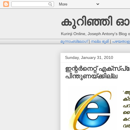
കുറിഞ്ഞി ഓ
Kurinji Online, Joseph Antony's Blog
മൂന്നാംബ്ലോഗ്
|
നല്ല ഭൂമി
|
പഴയതാളു
Sunday, January 31, 2010
ഇന്റര്‍നെറ്റ് എക്‌സ്‌
പിന്തുണയ്ക്കില്ല
'ആര
കിട
പറ
സൈ
കറ
വര