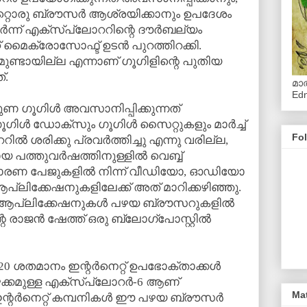
മറ്റൊരു ബ്രൗസര്‍ ആശ്രയിക്കാനും ഉപദേശം
‍ന്ന് എക്‌സ്‌പ്ലോററിന്റെ ദൗര്‍ബല്യം
് മൈക്രോസോഫ്ട് ഉടന്‍ പുറത്തിറക്കി.
ുണ്ടായില്ല എന്നാണ് ഗൂഗിളിന്റെ പുതിയ
്.
മാത
Ed
ുണ ഗൂഗിള്‍ അവസാനിപ്പിക്കുന്നത്
ഗൂഗിള്‍ ഡോക്‌സും ഗൂഗിള്‍ സൈറ്റുകളും മാര്‍ച്ച്
Fo
ല്‍ ശരിക്കു പ്രവര്‍ത്തിച്ചു എന്നു വരില്ല,
 പത്തുവര്‍ഷത്തിനുള്ളില്‍ വെബ്ബ്
ാധാരണ പേജുകളില്‍ നിന്ന് വീഡിയോ, ഓഡിയോ
് ആപ്ലിക്കേഷനുകളിലേക്ക് അത് മാറിക്കഴിഞ്ഞു.
ം ആപ്ലിക്കേഷനുകള്‍ പഴയ ബ്രൗസറുകളില്‍
റെ രാജന്‍ ഷേത്ത് ഒരു ബ്ലോഗ്‌പോസ്റ്റില്‍
ശതമാനം ഇന്റര്‍നെറ്റ് ഉപഭോക്താക്കള്‍
ഴക്കമുള്ള എക്‌സ്‌പ്ലോറര്‍-6 ആണ്
Ma
ന്റര്‍നെറ്റ് കമ്പനികള്‍ ഈ പഴയ ബ്രൗസര്‍