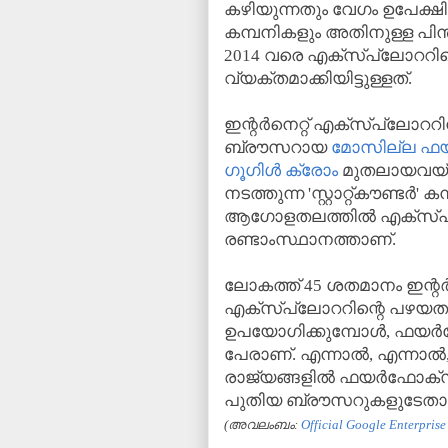
കഴിയുന്നതും വേഗം ഉപേക്
കമ്പനികളും അതിനുള്ള പിന്
2014 വരെ എക്‌സ്‌പ്ലോററി
വ്യക്തമാക്കിയിട്ടുള്ളത്.
ഇന്റര്‍നെറ്റ് എക്‌സ്‌പ്ലോററ
ബ്രൗസറായ
മോസില്ല ഫയര
ഗൂഗിള്‍ ക്രോം
മുതലായവയ്ക
നടത്തുന്ന 'സ്റ്റാറ്റ്കൗണ്ടര്
ആഗോളതലത്തില്‍ എക്‌സ്‌പ
രണ്ടാംസ്ഥാനത്താണ്.
ലോകത്ത് 45 ശതമാനം ഇന്റര്
എക്‌സ്‌പ്ലോററിന്റെ പഴയ
ഉപയോഗിക്കുമ്പോള്‍, ഫയര്
പേരാണ്. എന്നാല്‍, എന്നാല്‍
രാജ്യങ്ങളില്‍ ഫയര്‍ഫോക്‌സ
പുതിയ ബ്രൗസറുകളുടേതായിര
(അവലംബം:
Official Google Enterprise