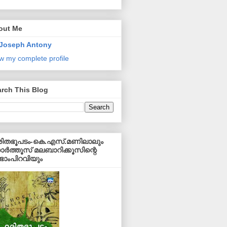
out Me
Joseph Antony
w my complete profile
rch This Blog
ിതഭൂപടം-കെ.എസ്.മണിലാലും
ര്‍ത്തൂസ് മലബാറിക്കൂസിന്റെ
്ടാംപിറവിയും